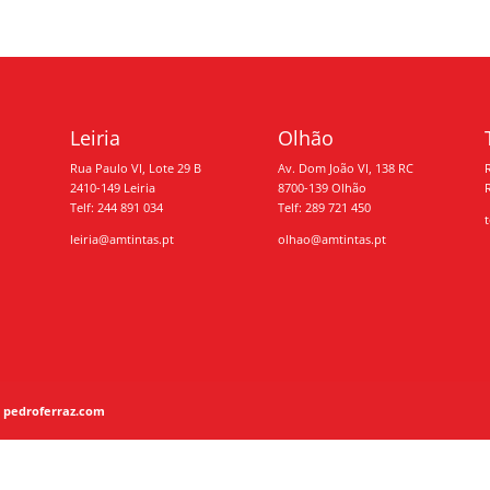
Leiria
Olhão
Rua Paulo VI, Lote 29 B
Av. Dom João VI, 138 RC
2410-149 Leiria
8700-139 Olhão
Telf: 244 891 034
Telf: 289 721 450
leiria@amtintas.pt
olhao@amtintas.pt
:
pedroferraz.com