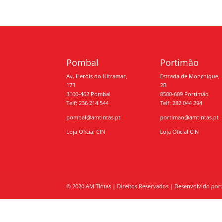
Pombal
Portimão
Av. Heróis do Ultramar,
Estrada de Monchique,
173
2B
3100-462 Pombal
8500-609 Portimão
Telf: 236 214 544
Telf: 282 044 294
pombal@amtintas.pt
portimao@amtintas.pt
Loja Oficial CIN
Loja Oficial CIN
© 2020 AM Tintas | Direitos Reservados | Desenvolvido por