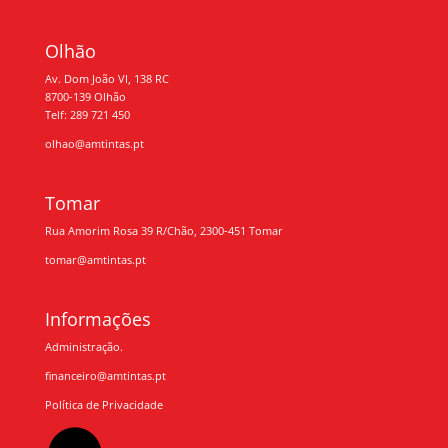
Olhão
Av. Dom João VI, 138 RC
8700-139 Olhão
Telf: 289 721 450
olhao@amtintas.pt
Tomar
Rua Amorim Rosa 39 R/Chão, 2300-451 Tomar
tomar@amtintas.pt
Informações
Administração.
financeiro@amtintas.pt
Política de Privacidade