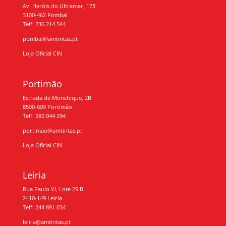
Av. Heróis do Ultramar, 173
3100-462 Pombal
Telf: 236 214 544
pombal@amtintas.pt
Loja Oficial CIN
Portimão
Estrada de Monchique, 2B
8500-609 Portimão
Telf: 282 044 294
portimao@amtintas.pt
Loja Oficial CIN
Leiria
Rua Paulo VI, Lote 29 B
2410-149 Leiria
Telf: 244 891 034
leiria@amtintas.pt