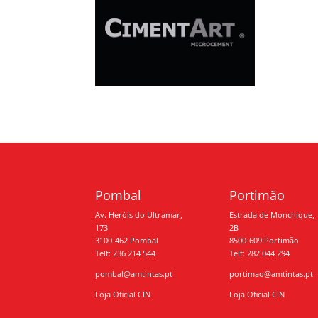
Pombal
Portimão
Av. Heróis do Ultramar,
Estrada de Monchique,
173
2B
3100-462 Pombal
8500-609 Portimão
Telf: 236 214 544
Telf: 282 044 294
pombal@amtintas.pt
portimao@amtintas.pt
Loja Oficial CIN
Loja Oficial CIN