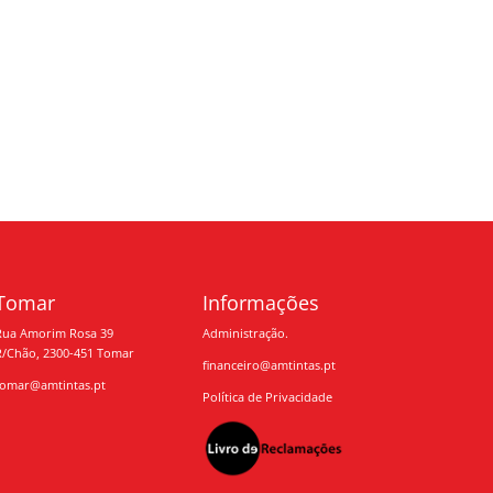
Tomar
Informações
Rua Amorim Rosa 39
Administração.
R/Chão, 2300-451 Tomar
financeiro@amtintas.pt
tomar@amtintas.pt
Política de Privacidade