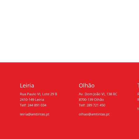
Leiria
Olhão
Rua Paulo VI, Lote 29 B
Av. Dom João VI, 138 RC
2410-149 Leiria
8700-139 Olhão
Telf: 244 891 034
Telf: 289 721 450
leiria@amtintas.pt
olhao@amtintas.pt